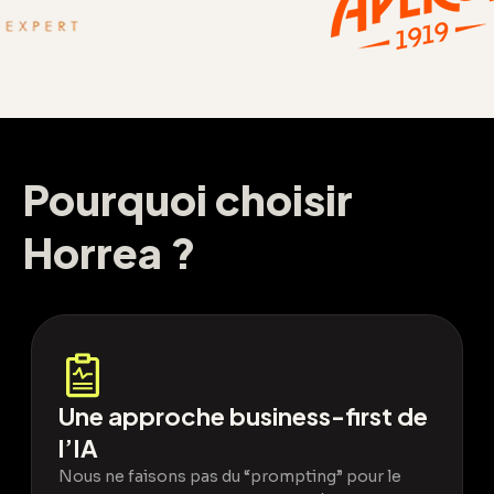
Pourquoi choisir Horrea ?
Pourquoi choisir
Horrea
?
Une approche business-first de
l’IA
Nous ne faisons pas du “prompting” pour le