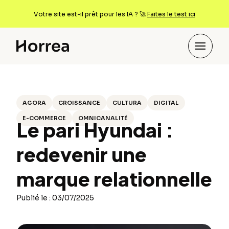
Votre site est-il prêt pour les IA ? 🚀
Faites le test ici
AGORA
CROISSANCE
CULTURA
DIGITAL
E-COMMERCE
OMNICANALITÉ
Le pari Hyundai :
redevenir une
marque relationnelle
Publié le : 03/07/2025